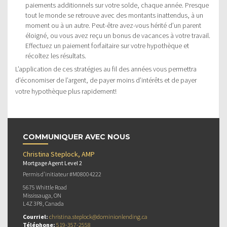
paiements additionnels sur votre solde, chaque année. Presque
tout le monde se retrouve avec des montants inattendus, à un
moment ou à un autre. Peut-être avez-vous hérité d’un parent
éloigné, ou vous avez reçu un bonus de vacances à votre travail.
Effectuez un paiement forfaitaire sur votre hypothèque et
récoltez les résultats.
L’application de ces stratégies au fil des années vous permettra
d’économiser de l’argent, de payer moins d’intérêts et de payer
votre hypothèque plus rapidement!
COMMUNIQUER AVEC NOUS
Christina Steplock, AMP
Mortgage Agent Level 2
Permis d’initiateur #M08004222
5675 Whittle Road
Mississauga, ON
L4Z 3P8, Canada
Courriel:
christina.steplock@dominionlending.ca
Téléphone:
519-357-2558